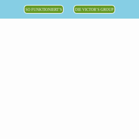
SO FUNKTIONIERT’S
DIE VICTOR’S GROUP